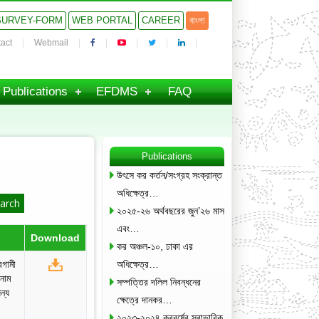
SURVEY-FORM
WEB PORTAL
CAREER
বাংলা
act
Webmail
Publications
EFDMS
FAQ
Publications
উৎসে কর কর্তন/সংগ্রহ সংক্রান্ত
অধিক্ষেত্র…
২০২৫-২৬ অর্থবছরের জুন’২৬ মাস
এবং…
Download
কর অঞ্চল-১০, ঢাকা এর
রগামী
অধিক্ষেত্র…
নাম
সম্পত্তির দলিল নিবন্ধনের
ন্য
ক্ষেত্রে দানকর…
২০২৩-২০২৪ করবর্ষের স্বাভাবিক