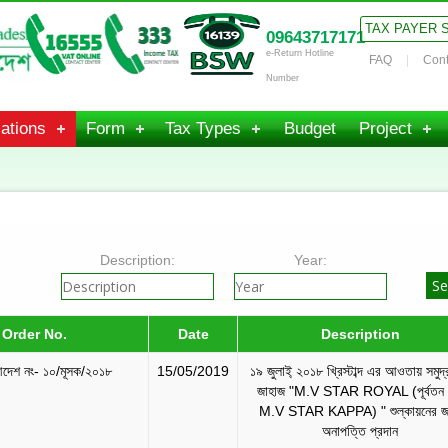
TAX PAYER 
09643717171
e-Return Hotline
FAQ
Cont
Number
ations
Form
Tax Types
Budget
Project
Description:
Year:
Order No.
Date
Description
আদেশ নং- ১০/মূসক/২০১৮
15/05/2019
১৯ জুলাই্‌ ২০১৮ খ্রিস্টাব্দ এর আওতায় সমুদ্
জাহাজ "M.V STAR ROYAL (পূর্বতন 
M.V STAR KAPPA) " শুল্কায়নের জ
অনাপত্তি প্রদান