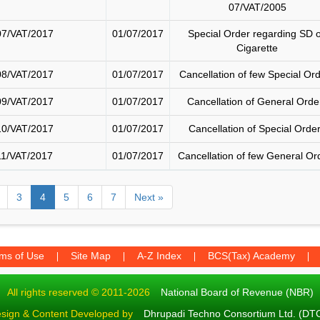
07/VAT/2005
07/VAT/2017
01/07/2017
Special Order regarding SD 
Cigarette
08/VAT/2017
01/07/2017
Cancellation of few Special Or
09/VAT/2017
01/07/2017
Cancellation of General Orde
10/VAT/2017
01/07/2017
Cancellation of Special Orde
11/VAT/2017
01/07/2017
Cancellation of few General Or
3
4
5
6
7
Next »
ms of Use
Site Map
A-Z Index
BCS(Tax) Academy
All rights reserved © 2011-2026
National Board of Revenue (NBR)
sign & Content Developed by
Dhrupadi Techno Consortium Ltd. (DT