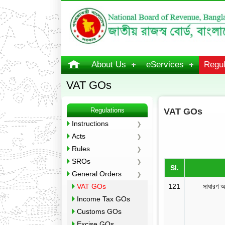
About Us
eServices
Regul
VAT GOs
Regulations
VAT GOs
Instructions
Acts
Rules
SROs
Sl.
General Orders
VAT GOs
121
সাধারণ 
Income Tax GOs
Customs GOs
Excise GOs