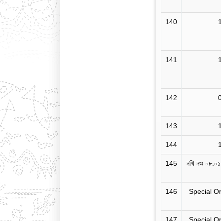
140
141
142
143
144
145
নথি নংঃ ০৮.০
146
Special O
147
Special O