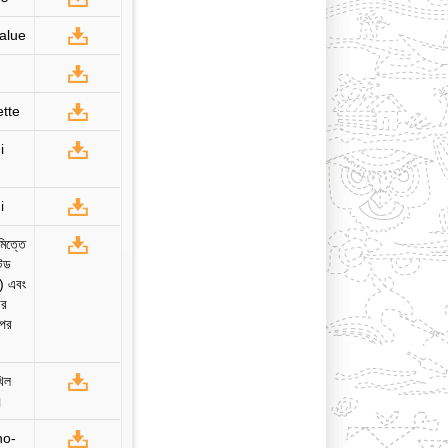
value
ette
i
i
মিত্তে
টেড
হ) এবং
ার
উপর
খিল
।
no-