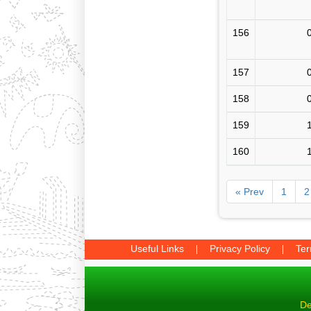
156
157
158
159
160
« Prev
1
2
Useful Links
Privacy Policy
Ter
De