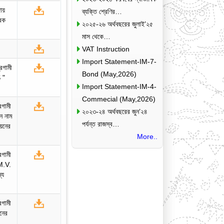
ায়
ব্যক্তি শ্রেণির…
ারক
২০২৫-২৬ অর্থবছরের জুলাই’২৫
প
মাস থেকে…
VAT Instruction
Import Statement-IM-7-
রগামী
Bond (May,2026)
 "
Import Statement-IM-4-
Commecial (May,2026)
রগামী
২০২৩-২৪ অর্থবছরের জুন’২৪
 নাম
পর্যন্ত রাজস্ব…
য়নের
More..
রগামী
M.V.
্য
রগামী
নের