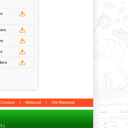
on
ders
rs
rs
ders
Contact
Webmail
Old Webmail
CL)