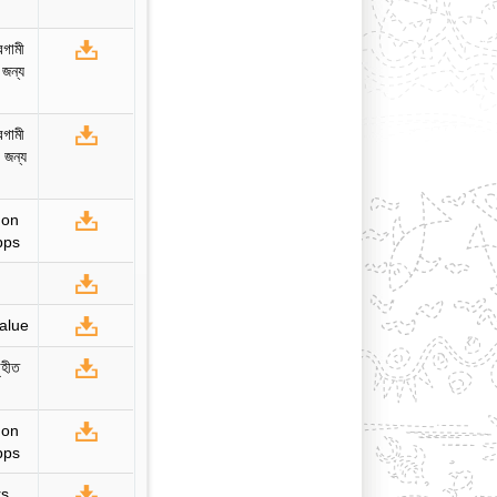
রগামী
জন্য
রগামী
 জন্য
 on
pps
value
ৃহীত
 on
pps
rs