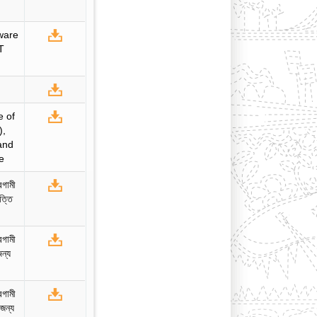
tware
T
e of
),
 and
e
রগামী
ত্তি
রগামী
ন্য
রগামী
জন্য