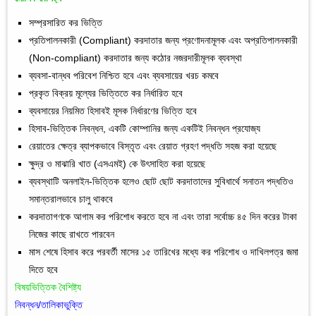
সম্প্রসারিত কর ভিত্তি
প্রতিপালনকারী (Compliant) করদাতার জন্য প্রণোদনামূলক এবং অপ্রতিপালনকারী
(Non-compliant) করদাতার জন্য কঠোর নজরদারীমূলক ব্যবস্থা
ব্যবসা-বান্ধব পরিবেশ নিশ্চিত হবে এবং ব্যবসায়ের খরচ কমবে
প্রকৃত বিক্রয় মূল্যের ভিত্তিতে কর নির্ধারিত হবে
ব্যবসায়ের নিয়মিত হিসাবই মূসক নির্ধারণের ভিত্তি হবে
হিসাব-ভিত্তিক নিবন্ধন, একটি কোম্পানির জন্য একটিই নিবন্ধন প্রযোজ্য
রেয়াতের ক্ষেত্র ব্যাপকভাবে বিস্তৃত এবং রেয়াত গ্রহণ পদ্ধতি সহজ করা হয়েছে
ক্ষুদ্র ও মাঝারি খাত (এসএমই) কে উৎসাহিত করা হয়েছে
ব্যবস্থাটি অনলাইন-ভিত্তিক হলেও ছোট ছোট করদাতাদের সুবিধার্থে সনাতন পদ্ধতিও
সমান্তরালভাবে চালু থাকবে
করদাতাগণকে আগাম কর পরিশোধ করতে হবে না এবং তারা সর্বোচ্চ ৪৫ দিন করের টাকা
নিজের কাছে রাখতে পারবেন
মাস শেষে হিসাব করে পরবর্তী মাসের ১৫ তারিখের মধ্যে কর পরিশোধ ও দাখিলপত্র জমা
দিতে হবে
বিষয়ভিত্তিক বৈশিষ্ট্য
নিবন্ধন/তালিকাভুক্তি