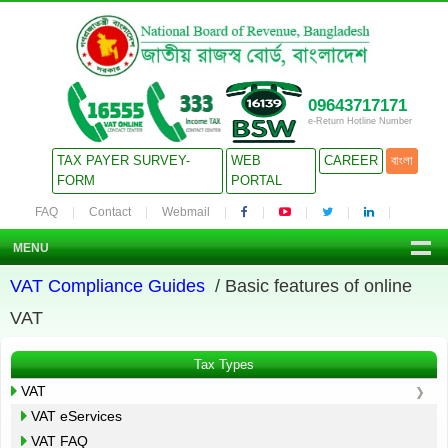
09643717171
e-Return Hotline Number
TAX PAYER SURVEY-
WEB
CAREER
বাংলা
FORM
PORTAL
FAQ
Contact
Webmail
MENU
VAT Compliance Guides
/ Basic features of online
VAT
Tax Types
VAT
VAT eServices
VAT FAQ