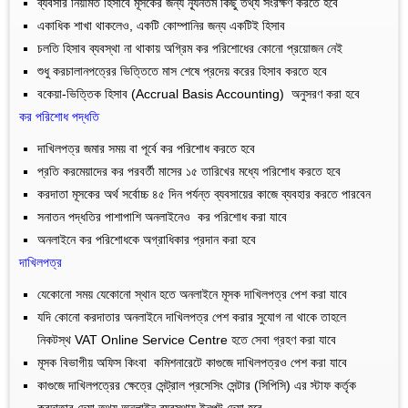
ব্যবসার নিয়মিত হিসাবে মূসকের জন্য ন্যূনতম কিছু তথ্য সংরক্ষণ করতে হবে
একাধিক শাখা থাকলেও, একটি কোম্পানির জন্য একটিই হিসাব
চলতি হিসাব ব্যবস্থা না থাকায় অগ্রিম কর পরিশোধের কোনো প্রয়োজন নেই
শুধু করচালানপত্রের ভিত্তিতে মাস শেষে প্রদেয় করের হিসাব করতে হবে
বকেয়া-ভিত্তিক হিসাব (Accrual Basis Accounting) অনুসরণ করা হবে
কর পরিশোধ পদ্ধতি
দাখিলপত্র জমার সময় বা পূর্বে কর পরিশোধ করতে হবে
প্রতি করমেয়াদের কর পরবর্তী মাসের ১৫ তারিখের মধ্যে পরিশোধ করতে হবে
করদাতা মূসকের অর্থ সর্বোচ্চ ৪৫ দিন পর্যন্ত ব্যবসায়ের কাজে ব্যবহার করতে পারবেন
সনাতন পদ্ধতির পাশাপাশি অনলাইনেও কর পরিশোধ করা যাবে
অনলাইনে কর পরিশোধকে অগ্রাধিকার প্রদান করা হবে
দাখিলপত্র
যেকোনো সময় যেকোনো স্থান হতে অনলাইনে মূসক দাখিলপত্র পেশ করা যাবে
যদি কোনো করদাতার অনলাইনে দাখিলপত্র পেশ করার সুযোগ না থাকে তাহলে
নিকটস্থ VAT Online Service Centre হতে সেবা গ্রহণ করা যাবে
মূসক বিভাগীয় অফিস কিংবা কমিশনারেটে কাগুজে দাখিলপত্রও পেশ করা যাবে
কাগুজে দাখিলপত্রের ক্ষেত্রে সেন্ট্রাল প্রসেসিং সেন্টার (সিপিসি) এর স্টাফ কর্তৃক
করদাতার দেয়া তথ্য অনলাইন ব্যবস্থায় ইনপুট দেয়া হবে