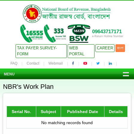
09643717171
e-Return Hotline Number
TAX PAYER SURVEY-
WEB
CAREER
বাংলা
FORM
PORTAL
FAQ
Contact
Webmail
MENU
NBR's Work Plan
Serial No.
Subject
Published Date
Details
No matching records found