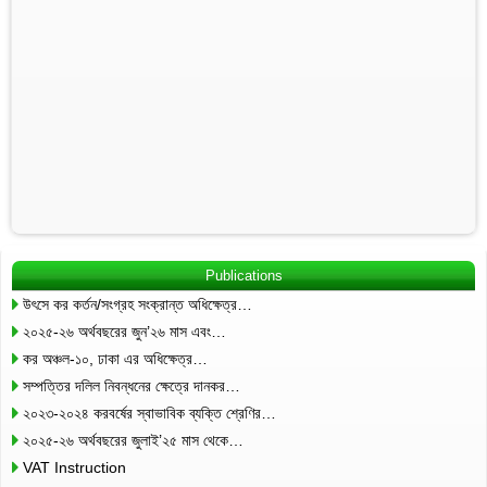
Publications
উৎসে কর কর্তন/সংগ্রহ সংক্রান্ত অধিক্ষেত্র…
২০২৫-২৬ অর্থবছরের জুন’২৬ মাস এবং…
কর অঞ্চল-১০, ঢাকা এর অধিক্ষেত্র…
সম্পত্তির দলিল নিবন্ধনের ক্ষেত্রে দানকর…
২০২৩-২০২৪ করবর্ষের স্বাভাবিক ব্যক্তি শ্রেণির…
২০২৫-২৬ অর্থবছরের জুলাই’২৫ মাস থেকে…
VAT Instruction