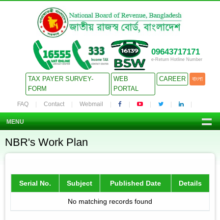
09643717171
e-Return Hotline Number
TAX PAYER SURVEY-
WEB
CAREER
বাংলা
FORM
PORTAL
FAQ
Contact
Webmail
MENU
NBR's Work Plan
Serial No.
Subject
Published Date
Details
No matching records found