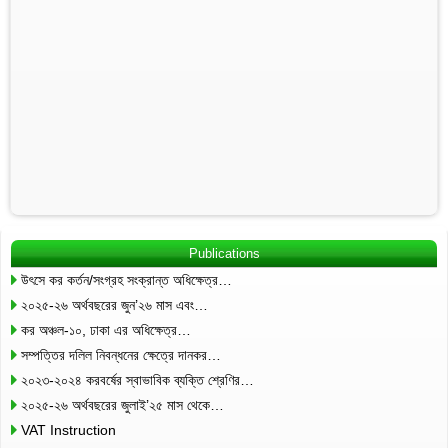
Publications
উৎসে কর কর্তন/সংগ্রহ সংক্রান্ত অধিক্ষেত্র…
২০২৫-২৬ অর্থবছরের জুন’২৬ মাস এবং…
কর অঞ্চল-১০, ঢাকা এর অধিক্ষেত্র…
সম্পত্তির দলিল নিবন্ধনের ক্ষেত্রে দানকর…
২০২৩-২০২৪ করবর্ষের স্বাভাবিক ব্যক্তি শ্রেণির…
২০২৫-২৬ অর্থবছরের জুলাই’২৫ মাস থেকে…
VAT Instruction