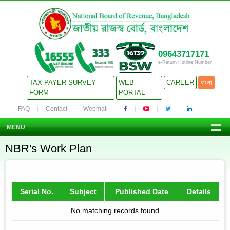
09643717171
e-Return Hotline Number
TAX PAYER SURVEY-
WEB
CAREER
বাংলা
FORM
PORTAL
FAQ
Contact
Webmail
MENU
NBR's Work Plan
Serial No.
Subject
Published Date
Details
No matching records found