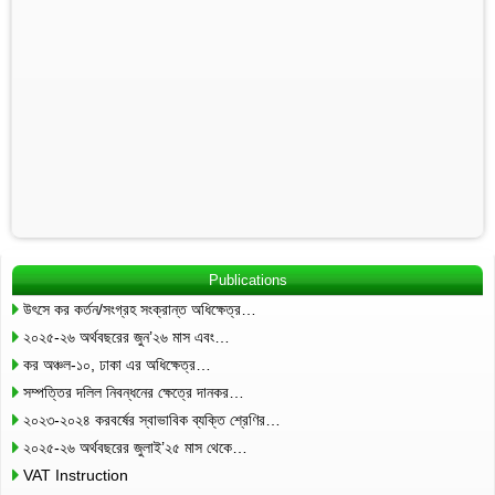
Publications
উৎসে কর কর্তন/সংগ্রহ সংক্রান্ত অধিক্ষেত্র…
২০২৫-২৬ অর্থবছরের জুন’২৬ মাস এবং…
কর অঞ্চল-১০, ঢাকা এর অধিক্ষেত্র…
সম্পত্তির দলিল নিবন্ধনের ক্ষেত্রে দানকর…
২০২৩-২০২৪ করবর্ষের স্বাভাবিক ব্যক্তি শ্রেণির…
২০২৫-২৬ অর্থবছরের জুলাই’২৫ মাস থেকে…
VAT Instruction