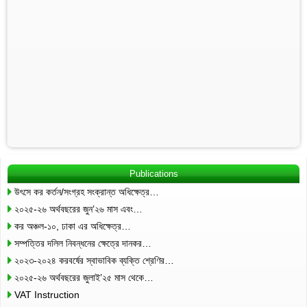
Publications
উৎসে কর কর্তন/সংগ্রহ সংক্রান্ত অধিক্ষেত্র…
২০২৫-২৬ অর্থবছরের জুন’২৬ মাস এবং…
কর অঞ্চল-১০, ঢাকা এর অধিক্ষেত্র…
সম্পত্তির দলিল নিবন্ধনের ক্ষেত্রে দানকর…
২০২৩-২০২৪ করবর্ষের স্বাভাবিক ব্যক্তি শ্রেণির…
২০২৫-২৬ অর্থবছরের জুলাই’২৫ মাস থেকে…
VAT Instruction