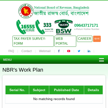
09643717171
e-Return Hotline Number
TAX PAYER SURVEY-
WEB
CAREER
বাংলা
FORM
PORTAL
FAQ
Contact
Webmail
MENU
NBR's Work Plan
Serial No.
Subject
Published Date
Details
No matching records found