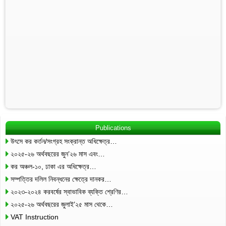
Publications
উৎসে কর কর্তন/সংগ্রহ সংক্রান্ত অধিক্ষেত্র…
২০২৫-২৬ অর্থবছরের জুন’২৬ মাস এবং…
কর অঞ্চল-১০, ঢাকা এর অধিক্ষেত্র…
সম্পত্তির দলিল নিবন্ধনের ক্ষেত্রে দানকর…
২০২৩-২০২৪ করবর্ষের স্বাভাবিক ব্যক্তি শ্রেণির…
২০২৫-২৬ অর্থবছরের জুলাই’২৫ মাস থেকে…
VAT Instruction