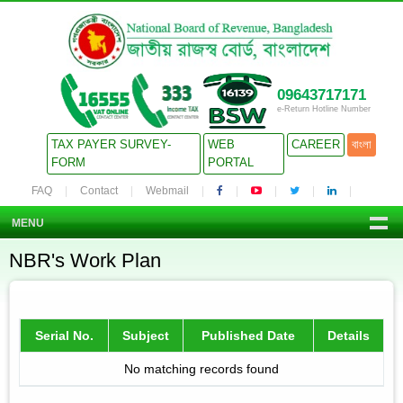
09643717171
e-Return Hotline Number
TAX PAYER SURVEY-
WEB
CAREER
বাংলা
FORM
PORTAL
FAQ
Contact
Webmail
MENU
NBR's Work Plan
Serial No.
Subject
Published Date
Details
No matching records found