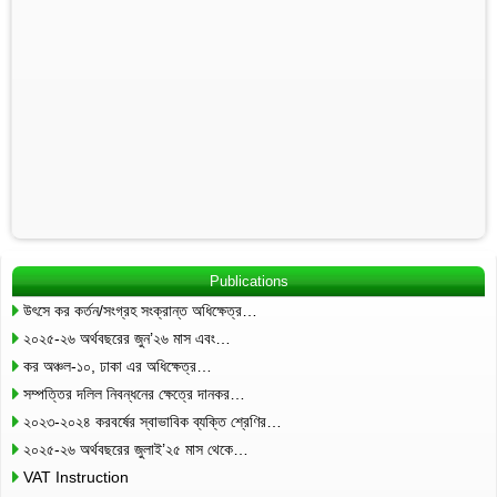
Publications
উৎসে কর কর্তন/সংগ্রহ সংক্রান্ত অধিক্ষেত্র…
২০২৫-২৬ অর্থবছরের জুন’২৬ মাস এবং…
কর অঞ্চল-১০, ঢাকা এর অধিক্ষেত্র…
সম্পত্তির দলিল নিবন্ধনের ক্ষেত্রে দানকর…
২০২৩-২০২৪ করবর্ষের স্বাভাবিক ব্যক্তি শ্রেণির…
২০২৫-২৬ অর্থবছরের জুলাই’২৫ মাস থেকে…
VAT Instruction