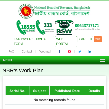
09643717171
e-Return Hotline Number
TAX PAYER SURVEY-
WEB
CAREER
বাংলা
FORM
PORTAL
FAQ
Contact
Webmail
MENU
NBR's Work Plan
Serial No.
Subject
Published Date
Details
No matching records found