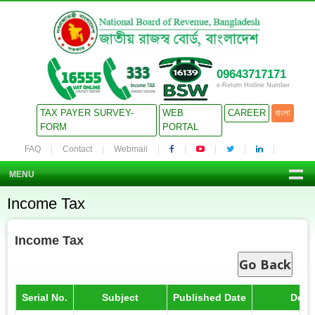
09643717171
e-Return Hotline Number
TAX PAYER SURVEY-
WEB
CAREER
বাংলা
FORM
PORTAL
FAQ
Contact
Webmail
MENU
Income Tax
Income Tax
Go Back
Serial No.
Subject
Published Date
Detai