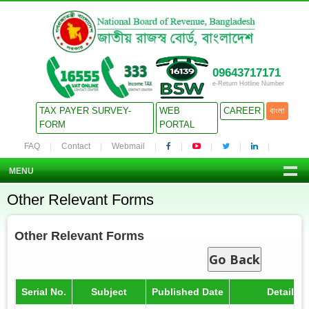
09643717171
e-Return Hotline Number
TAX PAYER SURVEY-
WEB
CAREER
বাংলা
FORM
PORTAL
FAQ
Contact
Webmail
MENU
Other Relevant Forms
Other Relevant Forms
Go Back
Serial No.
Subject
Published Date
Details