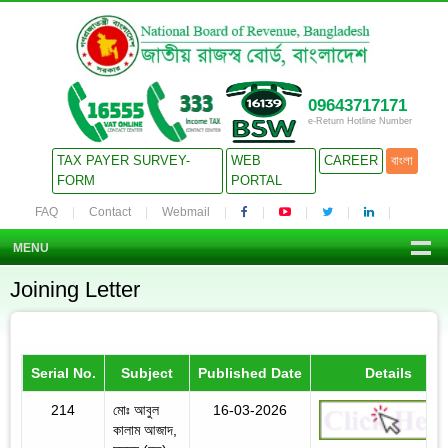
09643717171
e-Return Hotline Number
TAX PAYER SURVEY-
WEB
CAREER
বাংলা
FORM
PORTAL
FAQ
Contact
Webmail
MENU
Joining Letter
Serial No.
Subject
Published Date
Details
214
মোঃ আবুল
16-03-2026
কালাম আজাদ,