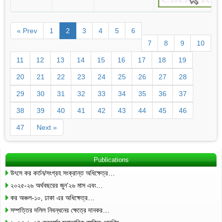
« Prev
1
2
3
4
5
6
7
8
9
10
11
12
13
14
15
16
17
18
19
20
21
22
23
24
25
26
27
28
29
30
31
32
33
34
35
36
37
38
39
40
41
42
43
44
45
46
47
Next »
Publications
উৎসে কর কর্তন/সংগ্রহ সংক্রান্ত অধিক্ষেত্র…
২০২৫-২৬ অর্থবছরের জুন’২৬ মাস এবং…
কর অঞ্চল-১০, ঢাকা এর অধিক্ষেত্র…
সম্পত্তির দলিল নিবন্ধনের ক্ষেত্রে দানকর…