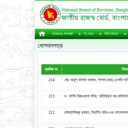
আমাদের সম্পর্কে
ই-সেবা
বিধি-বিধান
যোগদানপত্র
ক্রমিক নং.
বিষয়
214
মোঃ আবুল কালাম আজাদ, সদস্য (কর) (চলতি দায়
213
ড. নাশিদ রিজওয়ানা মনির, অতিরিক্ত কর কমিশনা
212
মোস্তাফিজুর রহমান, দ্বিতীয় সচিব-এর যোগদানপত