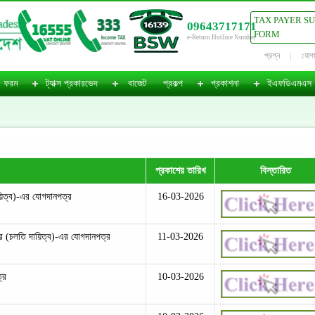
TAX PAYER S
09643717171
FORM
e-Return Hotline Number
প্রশ্ন
যোগ
ফরম
ট্যাক্স প্রকারভেদ
বাজেট
প্রকল্প
প্রকাশনা
ইএফডিএমএস
প্রকাশের তারিখ
বিস্তারিত
িত্ব)-এর যোগদানপত্র
16-03-2026
র (চলতি দায়িত্ব)-এর যোগদানপত্র
11-03-2026
্র
10-03-2026