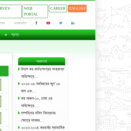
URVEY-
WEB
CAREER
ENGLISH
PORTAL
াযোগ
ওয়েবমেইল
প্রশ্ন
প্রকাশনা
উৎসে কর কর্তন/সংগ্রহ সংক্রান্ত
অধিক্ষেত্র…
২০২৫-২৬ অর্থবছরের জুন’২৬
মাস এবং…
কর অঞ্চল-১০, ঢাকা এর
অধিক্ষেত্র…
সম্পত্তির দলিল নিবন্ধনের
ক্ষেত্রে দানকর…
২০২৩-২০২৪ করবর্ষের স্বাভাবিক