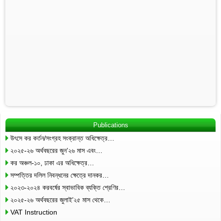
Publications
উৎসে কর কর্তন/সংগ্রহ সংক্রান্ত অধিক্ষেত্র…
২০২৫-২৬ অর্থবছরের জুন’২৬ মাস এবং…
কর অঞ্চল-১০, ঢাকা এর অধিক্ষেত্র…
সম্পত্তির দলিল নিবন্ধনের ক্ষেত্রে দানকর…
২০২৩-২০২৪ করবর্ষের স্বাভাবিক ব্যক্তি শ্রেণির…
২০২৫-২৬ অর্থবছরের জুলাই’২৫ মাস থেকে…
VAT Instruction