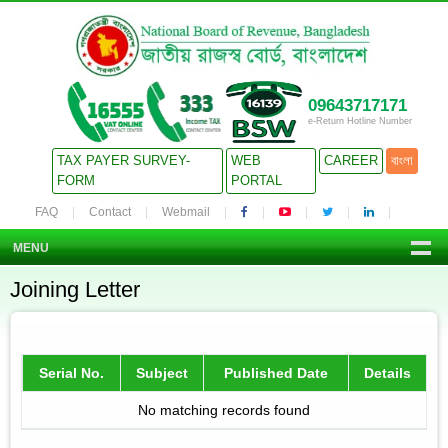
09643717171
e-Return Hotline Number
TAX PAYER SURVEY-
WEB
CAREER
বাংলা
FORM
PORTAL
FAQ
Contact
Webmail
MENU
Joining Letter
Serial No.
Subject
Published Date
Details
No matching records found