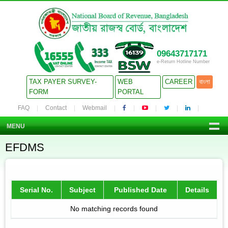
09643717171
e-Return Hotline Number
TAX PAYER SURVEY-
WEB
CAREER
বাংলা
FORM
PORTAL
FAQ
Contact
Webmail
MENU
EFDMS
Serial No.
Subject
Published Date
Details
No matching records found