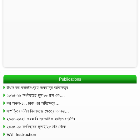
Publications
উৎসে কর কর্তন/সংগ্রহ সংক্রান্ত অধিক্ষেত্র…
২০২৫-২৬ অর্থবছরের জুন’২৬ মাস এবং…
কর অঞ্চল-১০, ঢাকা এর অধিক্ষেত্র…
সম্পত্তির দলিল নিবন্ধনের ক্ষেত্রে দানকর…
২০২৩-২০২৪ করবর্ষের স্বাভাবিক ব্যক্তি শ্রেণির…
২০২৫-২৬ অর্থবছরের জুলাই’২৫ মাস থেকে…
VAT Instruction