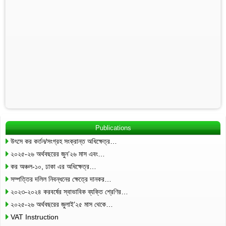
Publications
উৎসে কর কর্তন/সংগ্রহ সংক্রান্ত অধিক্ষেত্র…
২০২৫-২৬ অর্থবছরের জুন’২৬ মাস এবং…
কর অঞ্চল-১০, ঢাকা এর অধিক্ষেত্র…
সম্পত্তির দলিল নিবন্ধনের ক্ষেত্রে দানকর…
২০২৩-২০২৪ করবর্ষের স্বাভাবিক ব্যক্তি শ্রেণির…
২০২৫-২৬ অর্থবছরের জুলাই’২৫ মাস থেকে…
VAT Instruction