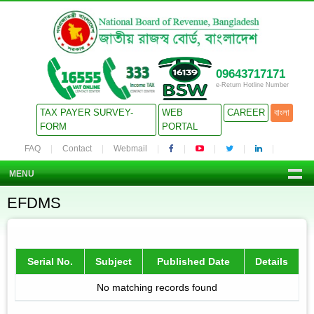
09643717171
e-Return Hotline Number
TAX PAYER SURVEY-
WEB
CAREER
বাংলা
FORM
PORTAL
FAQ
Contact
Webmail
MENU
EFDMS
Serial No.
Subject
Published Date
Details
No matching records found