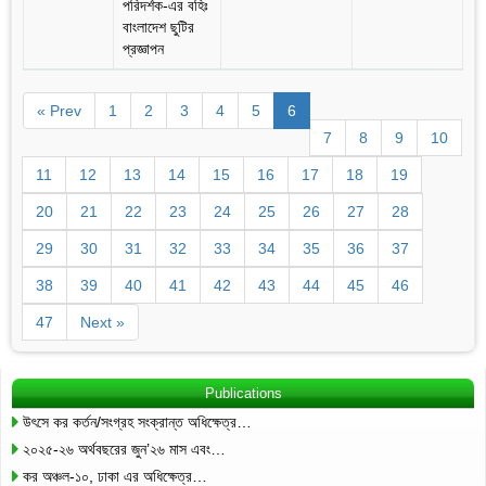
পরিদর্শক-এর বহিঃ
বাংলাদেশ ছুটির
প্রজ্ঞাপন
« Prev
1
2
3
4
5
6
7
8
9
10
11
12
13
14
15
16
17
18
19
20
21
22
23
24
25
26
27
28
29
30
31
32
33
34
35
36
37
38
39
40
41
42
43
44
45
46
47
Next »
Publications
উৎসে কর কর্তন/সংগ্রহ সংক্রান্ত অধিক্ষেত্র…
২০২৫-২৬ অর্থবছরের জুন’২৬ মাস এবং…
কর অঞ্চল-১০, ঢাকা এর অধিক্ষেত্র…