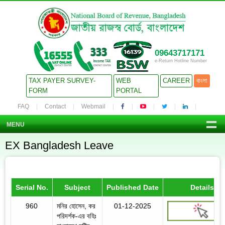
09643717171
e-Return Hotline Number
TAX PAYER SURVEY-
WEB
CAREER
বাংলা
FORM
PORTAL
FAQ
Contact
Webmail
MENU
EX Bangladesh Leave
Serial No.
Subject
Published Date
Details
960
মনির হোসেন, কর
01-12-2025
পরিদর্শক-এর বহিঃ