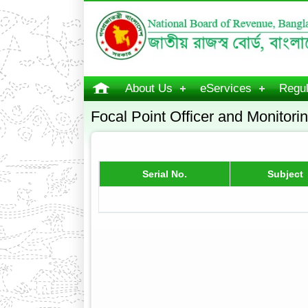
About Us
eServices
Regul
Focal Point Officer and Monitor
Serial No.
Subject