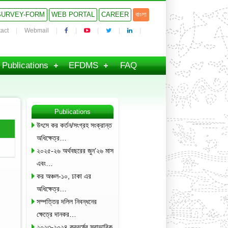
SURVEY-FORM
WEB PORTAL
CAREER
বাংলা
act
Webmail
Publications
EFDMS
FAQ
Publications
উৎসে কর কর্তন/সংগ্রহ সংক্রান্ত
অধিক্ষেত্র…
২০২৫-২৬ অর্থবছরের জুন’২৬ মাস
এবং…
কর অঞ্চল-১০, ঢাকা এর
অধিক্ষেত্র…
সম্পত্তির দলিল নিবন্ধনের
ক্ষেত্রে দানকর…
২০২৩-২০২৪ করবর্ষের স্বাভাবিক