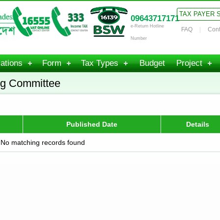
TAX PAYER 
09643717171
e-Return Hotline
FAQ
Cont
Number
ations
Form
Tax Types
Budget
Project
ing Committee
Published Date
Details
No matching records found