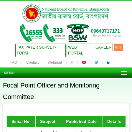
09643717171
e-Return Hotline Number
TAX PAYER SURVEY-
WEB
CAREER
বাংলা
FORM
PORTAL
FAQ
Contact
Webmail
MENU
Focal Point Officer and Monitoring
Committee
Serial No.
Subject
Published Date
Details