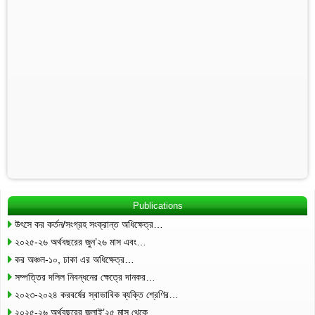
Publications
উৎসে কর কর্তন/সংগ্রহ সংক্রান্ত অধিক্ষেত্র…
২০২৫-২৬ অর্থবছরের জুন’২৬ মাস এবং…
কর অঞ্চল-১০, ঢাকা এর অধিক্ষেত্র…
সম্পত্তির দলিল নিবন্ধনের ক্ষেত্রে দানকর…
২০২৩-২০২৪ করবর্ষের স্বাভাবিক ব্যক্তি শ্রেণির…
২০২৫-২৬ অর্থবছরের জুলাই’২৫ মাস থেকে…