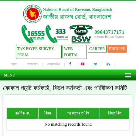
09643717171
e-Return Hotline Number
TAX PAYER SURVEY-
WEB
CAREER
ENGLISH
FORM
PORTAL
প্রশ্ন
যোগাযোগ
ওয়েবমেইল
MENU
ফোকাল পয়েন্ট কর্মকর্তা, বিকল্প কর্মকর্তা এবং পরিবীক্ষণ কমিটি
ক্রমিক নং.
বিষয়
প্রকাশের তারিখ
বিস্তারিত
No matching records found