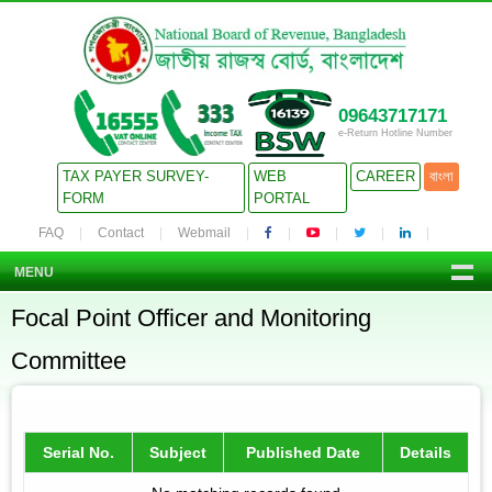
09643717171
e-Return Hotline Number
TAX PAYER SURVEY-
WEB
CAREER
বাংলা
FORM
PORTAL
FAQ
Contact
Webmail
MENU
Focal Point Officer and Monitoring
Committee
Serial No.
Subject
Published Date
Details