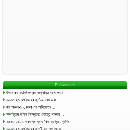
Publications
উৎসে কর কর্তন/সংগ্রহ সংক্রান্ত অধিক্ষেত্র…
২০২৫-২৬ অর্থবছরের জুন’২৬ মাস এবং…
কর অঞ্চল-১০, ঢাকা এর অধিক্ষেত্র…
সম্পত্তির দলিল নিবন্ধনের ক্ষেত্রে দানকর…
২০২৩-২০২৪ করবর্ষের স্বাভাবিক ব্যক্তি শ্রেণির…
২০২৫-২৬ অর্থবছরের জুলাই’২৫ মাস থেকে…