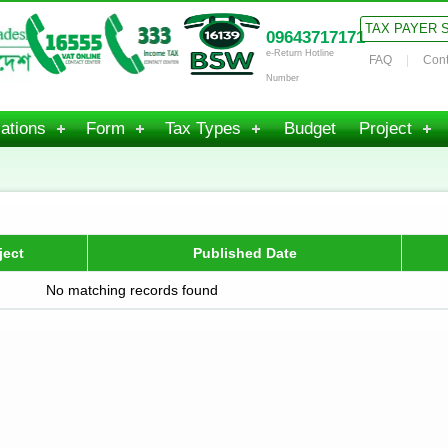
TAX PAYER 
09643717171
e-Return Hotline
FAQ
Cont
Number
ations
Form
Tax Types
Budget
Project
ject
Published Date
No matching records found