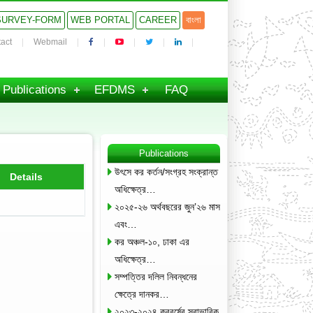
SURVEY-FORM
WEB PORTAL
CAREER
বাংলা
act
Webmail
Publications
EFDMS
FAQ
Publications
উৎসে কর কর্তন/সংগ্রহ সংক্রান্ত
Details
অধিক্ষেত্র…
২০২৫-২৬ অর্থবছরের জুন’২৬ মাস
এবং…
কর অঞ্চল-১০, ঢাকা এর
অধিক্ষেত্র…
সম্পত্তির দলিল নিবন্ধনের
ক্ষেত্রে দানকর…
২০২৩-২০২৪ করবর্ষের স্বাভাবিক