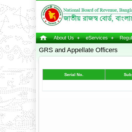
About Us
eServices
Regul
GRS and Appellate Officers
Serial No.
Sub