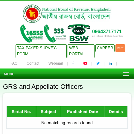
09643717171
e-Return Hotline Number
TAX PAYER SURVEY-
WEB
CAREER
বাংলা
FORM
PORTAL
FAQ
Contact
Webmail
MENU
GRS and Appellate Officers
Serial No.
Subject
Published Date
Details
No matching records found