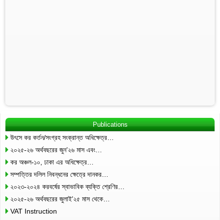
Publications
উৎসে কর কর্তন/সংগ্রহ সংক্রান্ত অধিক্ষেত্র…
২০২৫-২৬ অর্থবছরের জুন’২৬ মাস এবং…
কর অঞ্চল-১০, ঢাকা এর অধিক্ষেত্র…
সম্পত্তির দলিল নিবন্ধনের ক্ষেত্রে দানকর…
২০২৩-২০২৪ করবর্ষের স্বাভাবিক ব্যক্তি শ্রেণির…
২০২৫-২৬ অর্থবছরের জুলাই’২৫ মাস থেকে…
VAT Instruction