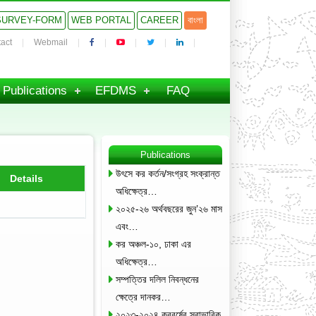
SURVEY-FORM
WEB PORTAL
CAREER
বাংলা
act
Webmail
Publications
EFDMS
FAQ
Publications
উৎসে কর কর্তন/সংগ্রহ সংক্রান্ত
Details
অধিক্ষেত্র…
২০২৫-২৬ অর্থবছরের জুন’২৬ মাস
এবং…
কর অঞ্চল-১০, ঢাকা এর
অধিক্ষেত্র…
সম্পত্তির দলিল নিবন্ধনের
ক্ষেত্রে দানকর…
২০২৩-২০২৪ করবর্ষের স্বাভাবিক