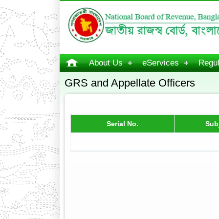
About Us
eServices
Regul
GRS and Appellate Officers
Serial No.
Sub