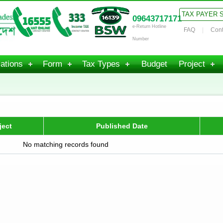
TAX PAYER 
09643717171
e-Return Hotline
FAQ
Cont
Number
ations
Form
Tax Types
Budget
Project
ject
Published Date
No matching records found