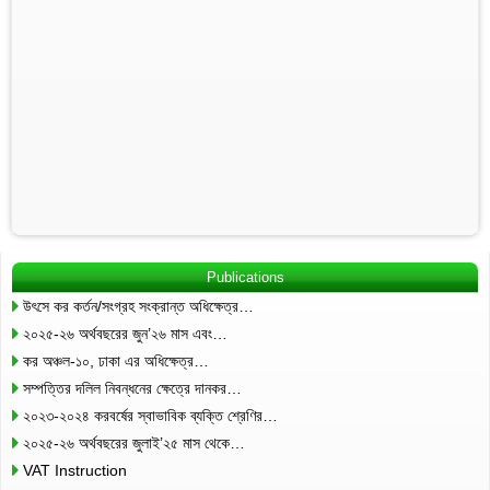
Publications
উৎসে কর কর্তন/সংগ্রহ সংক্রান্ত অধিক্ষেত্র…
২০২৫-২৬ অর্থবছরের জুন’২৬ মাস এবং…
কর অঞ্চল-১০, ঢাকা এর অধিক্ষেত্র…
সম্পত্তির দলিল নিবন্ধনের ক্ষেত্রে দানকর…
২০২৩-২০২৪ করবর্ষের স্বাভাবিক ব্যক্তি শ্রেণির…
২০২৫-২৬ অর্থবছরের জুলাই’২৫ মাস থেকে…
VAT Instruction