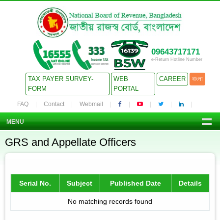
09643717171
e-Return Hotline Number
TAX PAYER SURVEY-
WEB
CAREER
বাংলা
FORM
PORTAL
FAQ
Contact
Webmail
MENU
GRS and Appellate Officers
Serial No.
Subject
Published Date
Details
No matching records found