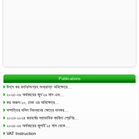
Publications
উৎসে কর কর্তন/সংগ্রহ সংক্রান্ত অধিক্ষেত্র…
২০২৫-২৬ অর্থবছরের জুন’২৬ মাস এবং…
কর অঞ্চল-১০, ঢাকা এর অধিক্ষেত্র…
সম্পত্তির দলিল নিবন্ধনের ক্ষেত্রে দানকর…
২০২৩-২০২৪ করবর্ষের স্বাভাবিক ব্যক্তি শ্রেণির…
২০২৫-২৬ অর্থবছরের জুলাই’২৫ মাস থেকে…
VAT Instruction