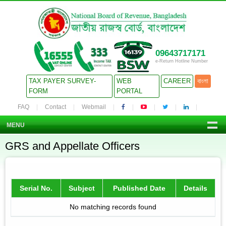
09643717171
e-Return Hotline Number
TAX PAYER SURVEY-
WEB
CAREER
বাংলা
FORM
PORTAL
FAQ
Contact
Webmail
MENU
GRS and Appellate Officers
Serial No.
Subject
Published Date
Details
No matching records found