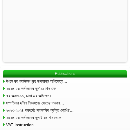
Publications
উৎসে কর কর্তন/সংগ্রহ সংক্রান্ত অধিক্ষেত্র…
২০২৫-২৬ অর্থবছরের জুন’২৬ মাস এবং…
কর অঞ্চল-১০, ঢাকা এর অধিক্ষেত্র…
সম্পত্তির দলিল নিবন্ধনের ক্ষেত্রে দানকর…
২০২৩-২০২৪ করবর্ষের স্বাভাবিক ব্যক্তি শ্রেণির…
২০২৫-২৬ অর্থবছরের জুলাই’২৫ মাস থেকে…
VAT Instruction