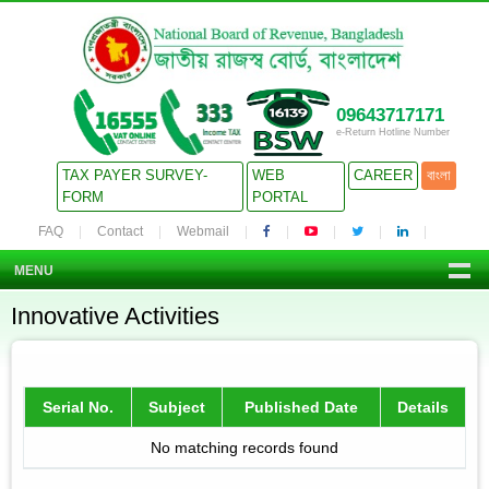
09643717171
e-Return Hotline Number
TAX PAYER SURVEY-
WEB
CAREER
বাংলা
FORM
PORTAL
FAQ
Contact
Webmail
MENU
Innovative Activities
Serial No.
Subject
Published Date
Details
No matching records found