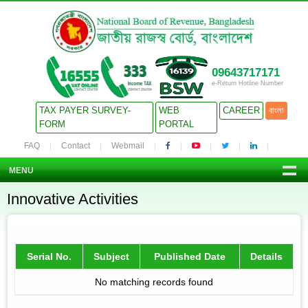
09643717171
e-Return Hotline Number
TAX PAYER SURVEY-
WEB
CAREER
বাংলা
FORM
PORTAL
FAQ
Contact
Webmail
MENU
Innovative Activities
Serial No.
Subject
Published Date
Details
No matching records found