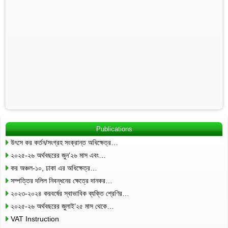
Publications
উৎসে কর কর্তন/সংগ্রহ সংক্রান্ত অধিক্ষেত্র…
২০২৫-২৬ অর্থবছরের জুন’২৬ মাস এবং…
কর অঞ্চল-১০, ঢাকা এর অধিক্ষেত্র…
সম্পত্তির দলিল নিবন্ধনের ক্ষেত্রে দানকর…
২০২৩-২০২৪ করবর্ষের স্বাভাবিক ব্যক্তি শ্রেণির…
২০২৫-২৬ অর্থবছরের জুলাই’২৫ মাস থেকে…
VAT Instruction