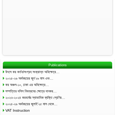
Publications
উৎসে কর কর্তন/সংগ্রহ সংক্রান্ত অধিক্ষেত্র…
২০২৫-২৬ অর্থবছরের জুন’২৬ মাস এবং…
কর অঞ্চল-১০, ঢাকা এর অধিক্ষেত্র…
সম্পত্তির দলিল নিবন্ধনের ক্ষেত্রে দানকর…
২০২৩-২০২৪ করবর্ষের স্বাভাবিক ব্যক্তি শ্রেণির…
২০২৫-২৬ অর্থবছরের জুলাই’২৫ মাস থেকে…
VAT Instruction