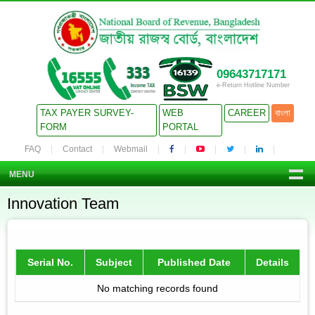
09643717171
e-Return Hotline Number
TAX PAYER SURVEY-
WEB
CAREER
বাংলা
FORM
PORTAL
FAQ
Contact
Webmail
MENU
Innovation Team
Serial No.
Subject
Published Date
Details
No matching records found