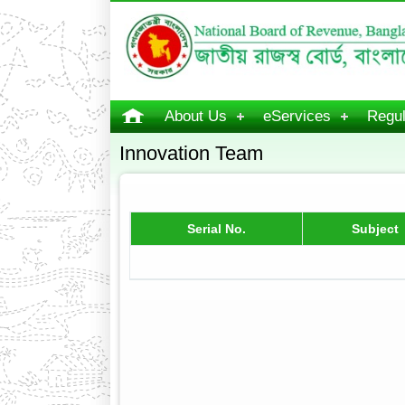
About Us
eServices
Regul
Innovation Team
Serial No.
Subject