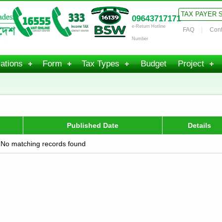
TAX PAYER 
09643717171
e-Return Hotline
FAQ
Cont
Number
ations
Form
Tax Types
Budget
Project
Published Date
Details
No matching records found