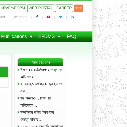
SURVEY-FORM
WEB PORTAL
CAREER
বাংলা
act
Webmail
Publications
EFDMS
FAQ
Publications
উৎসে কর কর্তন/সংগ্রহ সংক্রান্ত
অধিক্ষেত্র…
২০২৫-২৬ অর্থবছরের জুন’২৬ মাস
এবং…
কর অঞ্চল-১০, ঢাকা এর
অধিক্ষেত্র…
সম্পত্তির দলিল নিবন্ধনের
ক্ষেত্রে দানকর…
২০২৩-২০২৪ করবর্ষের স্বাভাবিক