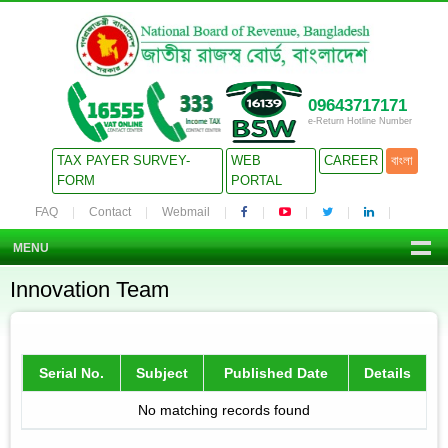
09643717171
e-Return Hotline Number
TAX PAYER SURVEY-
WEB
CAREER
বাংলা
FORM
PORTAL
FAQ
Contact
Webmail
MENU
Innovation Team
Serial No.
Subject
Published Date
Details
No matching records found