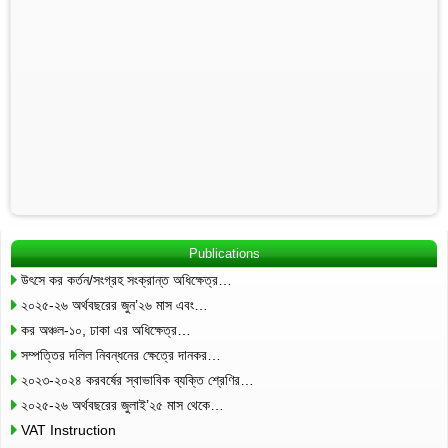
Publications
উৎসে কর কর্তন/সংগ্রহ সংক্রান্ত অধিক্ষেত্র…
২০২৫-২৬ অর্থবছরের জুন’২৬ মাস এবং…
কর অঞ্চল-১০, ঢাকা এর অধিক্ষেত্র…
সম্পত্তির দলিল নিবন্ধনের ক্ষেত্রে দানকর…
২০২৩-২০২৪ করবর্ষের স্বাভাবিক ব্যক্তি শ্রেণির…
২০২৫-২৬ অর্থবছরের জুলাই’২৫ মাস থেকে…
VAT Instruction