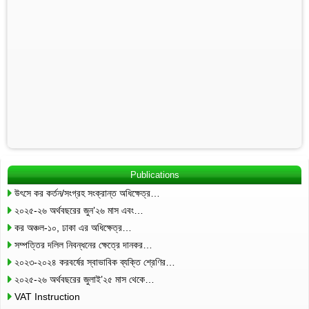
Publications
উৎসে কর কর্তন/সংগ্রহ সংক্রান্ত অধিক্ষেত্র…
২০২৫-২৬ অর্থবছরের জুন’২৬ মাস এবং…
কর অঞ্চল-১০, ঢাকা এর অধিক্ষেত্র…
সম্পত্তির দলিল নিবন্ধনের ক্ষেত্রে দানকর…
২০২৩-২০২৪ করবর্ষের স্বাভাবিক ব্যক্তি শ্রেণির…
২০২৫-২৬ অর্থবছরের জুলাই’২৫ মাস থেকে…
VAT Instruction