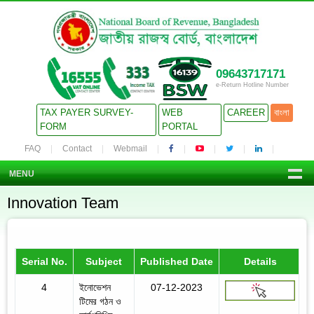
09643717171
e-Return Hotline Number
TAX PAYER SURVEY-
WEB
CAREER
বাংলা
FORM
PORTAL
FAQ
Contact
Webmail
MENU
Innovation Team
Serial No.
Subject
Published Date
Details
4
ইনোভেশন
07-12-2023
টিমের গঠন ও