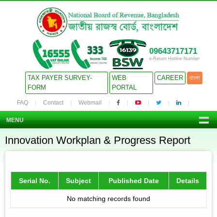
09643717171
e-Return Hotline Number
TAX PAYER SURVEY-
WEB
CAREER
বাংলা
FORM
PORTAL
FAQ
Contact
Webmail
MENU
Innovation Workplan & Progress Report
Serial No.
Subject
Published Date
Details
No matching records found