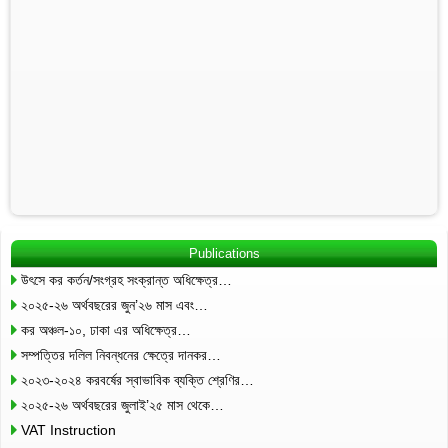
Publications
উৎসে কর কর্তন/সংগ্রহ সংক্রান্ত অধিক্ষেত্র…
২০২৫-২৬ অর্থবছরের জুন’২৬ মাস এবং…
কর অঞ্চল-১০, ঢাকা এর অধিক্ষেত্র…
সম্পত্তির দলিল নিবন্ধনের ক্ষেত্রে দানকর…
২০২৩-২০২৪ করবর্ষের স্বাভাবিক ব্যক্তি শ্রেণির…
২০২৫-২৬ অর্থবছরের জুলাই’২৫ মাস থেকে…
VAT Instruction