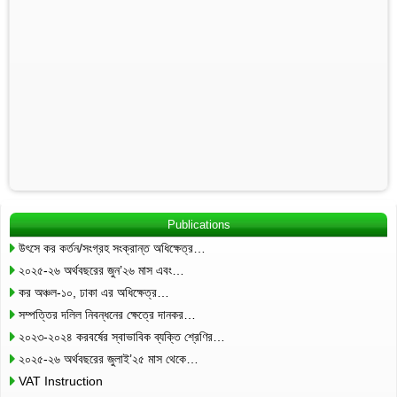
Publications
উৎসে কর কর্তন/সংগ্রহ সংক্রান্ত অধিক্ষেত্র…
২০২৫-২৬ অর্থবছরের জুন’২৬ মাস এবং…
কর অঞ্চল-১০, ঢাকা এর অধিক্ষেত্র…
সম্পত্তির দলিল নিবন্ধনের ক্ষেত্রে দানকর…
২০২৩-২০২৪ করবর্ষের স্বাভাবিক ব্যক্তি শ্রেণির…
২০২৫-২৬ অর্থবছরের জুলাই’২৫ মাস থেকে…
VAT Instruction