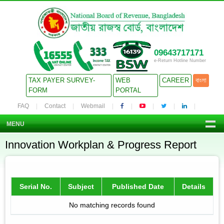
09643717171
e-Return Hotline Number
TAX PAYER SURVEY-
WEB
CAREER
বাংলা
FORM
PORTAL
FAQ
Contact
Webmail
MENU
Innovation Workplan & Progress Report
Serial No.
Subject
Published Date
Details
No matching records found