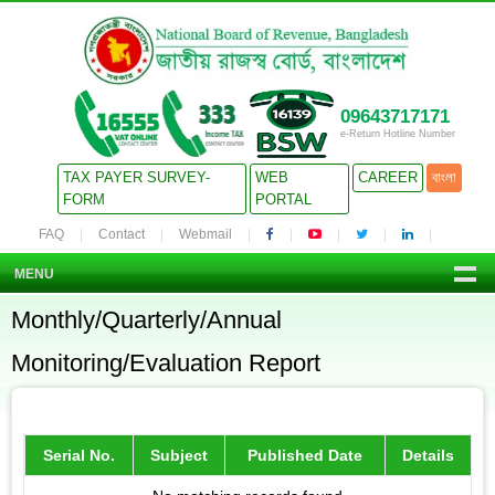
09643717171
e-Return Hotline Number
TAX PAYER SURVEY-
WEB
CAREER
বাংলা
FORM
PORTAL
FAQ
Contact
Webmail
MENU
Monthly/Quarterly/Annual
Monitoring/Evaluation Report
Serial No.
Subject
Published Date
Details