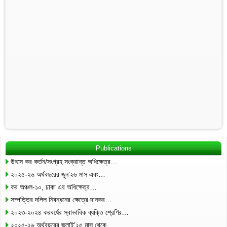
Publications
উৎসে কর কর্তন/সংগ্রহ সংক্রান্ত অধিক্ষেত্র…
২০২৫-২৬ অর্থবছরের জুন’২৬ মাস এবং…
কর অঞ্চল-১০, ঢাকা এর অধিক্ষেত্র…
সম্পত্তির দলিল নিবন্ধনের ক্ষেত্রে দানকর…
২০২৩-২০২৪ করবর্ষের স্বাভাবিক ব্যক্তি শ্রেণির…
২০২৫-২৬ অর্থবছরের জুলাই’২৫ মাস থেকে…