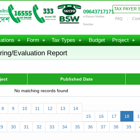
TAX PAYER 
09643717171
e-Return Hotline
FAQ
Cont
Number
ations
Form
Tax Types
Budget
Project
ring/Evaluation Report
ject
Published Date
No matching records found
8
9
10
11
12
13
14
15
16
17
18
1
29
30
31
32
33
34
35
36
37
38
39