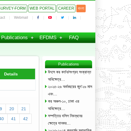
SURVEY-FORM
WEB PORTAL
CAREER
বাংলা
act
Webmail
Publications
EFDMS
FAQ
Publications
উৎসে কর কর্তন/সংগ্রহ সংক্রান্ত
Details
অধিক্ষেত্র…
২০২৫-২৬ অর্থবছরের জুন’২৬ মাস
এবং…
কর অঞ্চল-১০, ঢাকা এর
অধিক্ষেত্র…
9
20
21
সম্পত্তির দলিল নিবন্ধনের
40
41
42
ক্ষেত্রে দানকর…
২০২৩-২০২৪ করবর্ষের স্বাভাবিক