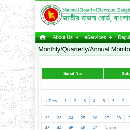
About Us
eServices
Regul
Monthly/Quarterly/Annual Monito
Serial No.
Sub
« Prev
1
2
3
4
5
6
7
22
23
24
25
26
27
28
43
44
45
46
47
Next »