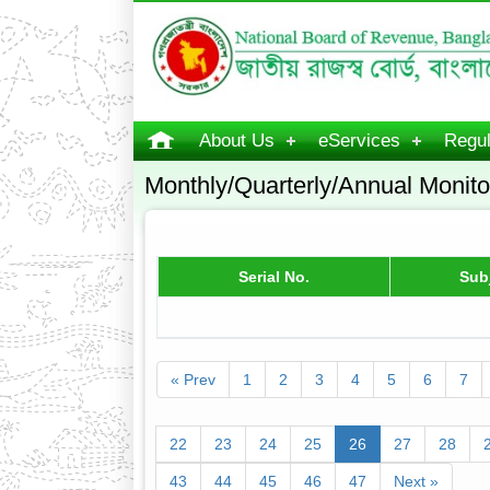
About Us
eServices
Regul
Monthly/Quarterly/Annual Monito
Serial No.
Sub
« Prev
1
2
3
4
5
6
7
22
23
24
25
26
27
28
43
44
45
46
47
Next »