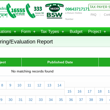
TAX PAYER 
09643717171
e-Return Hotline
FAQ
Cont
Number
ations
Form
Tax Types
Budget
Project
ring/Evaluation Report
ject
Published Date
No matching records found
8
9
10
11
12
13
14
15
16
17
18
1
29
30
31
32
33
34
35
36
37
38
39