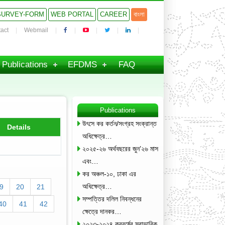
SURVEY-FORM
WEB PORTAL
CAREER
বাংলা
act
Webmail
Publications
EFDMS
FAQ
Publications
উৎসে কর কর্তন/সংগ্রহ সংক্রান্ত
Details
অধিক্ষেত্র…
২০২৫-২৬ অর্থবছরের জুন’২৬ মাস
এবং…
কর অঞ্চল-১০, ঢাকা এর
অধিক্ষেত্র…
9
20
21
সম্পত্তির দলিল নিবন্ধনের
40
41
42
ক্ষেত্রে দানকর…
২০২৩-২০২৪ করবর্ষের স্বাভাবিক