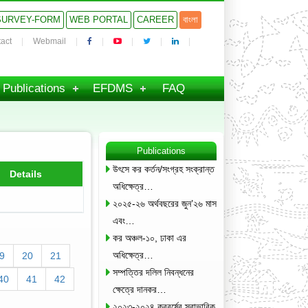
SURVEY-FORM
WEB PORTAL
CAREER
বাংলা
act
Webmail
Publications
EFDMS
FAQ
Publications
উৎসে কর কর্তন/সংগ্রহ সংক্রান্ত
Details
অধিক্ষেত্র…
২০২৫-২৬ অর্থবছরের জুন’২৬ মাস
এবং…
কর অঞ্চল-১০, ঢাকা এর
অধিক্ষেত্র…
9
20
21
সম্পত্তির দলিল নিবন্ধনের
40
41
42
ক্ষেত্রে দানকর…
২০২৩-২০২৪ করবর্ষের স্বাভাবিক