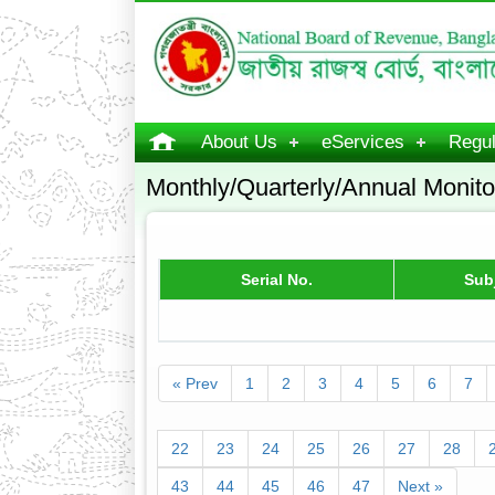
About Us
eServices
Regul
Monthly/Quarterly/Annual Monito
Serial No.
Sub
« Prev
1
2
3
4
5
6
7
22
23
24
25
26
27
28
43
44
45
46
47
Next »