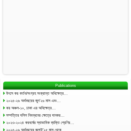
Publications
উৎসে কর কর্তন/সংগ্রহ সংক্রান্ত অধিক্ষেত্র…
২০২৫-২৬ অর্থবছরের জুন’২৬ মাস এবং…
কর অঞ্চল-১০, ঢাকা এর অধিক্ষেত্র…
সম্পত্তির দলিল নিবন্ধনের ক্ষেত্রে দানকর…
২০২৩-২০২৪ করবর্ষের স্বাভাবিক ব্যক্তি শ্রেণির…
২০২৫-২৬ অর্থবছরের জুলাই’২৫ মাস থেকে…