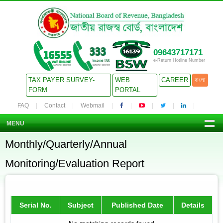
09643717171
e-Return Hotline Number
TAX PAYER SURVEY-
WEB
CAREER
বাংলা
FORM
PORTAL
FAQ
Contact
Webmail
MENU
Monthly/Quarterly/Annual
Monitoring/Evaluation Report
Serial No.
Subject
Published Date
Details