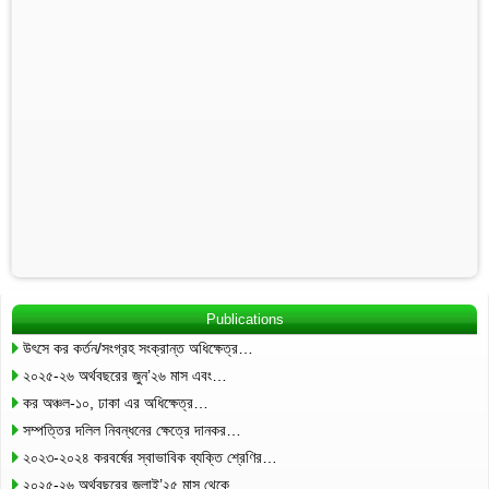
Publications
উৎসে কর কর্তন/সংগ্রহ সংক্রান্ত অধিক্ষেত্র…
২০২৫-২৬ অর্থবছরের জুন’২৬ মাস এবং…
কর অঞ্চল-১০, ঢাকা এর অধিক্ষেত্র…
সম্পত্তির দলিল নিবন্ধনের ক্ষেত্রে দানকর…
২০২৩-২০২৪ করবর্ষের স্বাভাবিক ব্যক্তি শ্রেণির…
২০২৫-২৬ অর্থবছরের জুলাই’২৫ মাস থেকে…