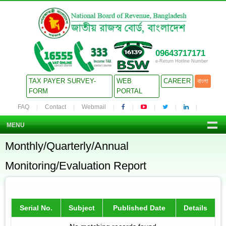
09643717171
e-Return Hotline Number
TAX PAYER SURVEY-
WEB
CAREER
বাংলা
FORM
PORTAL
FAQ
Contact
Webmail
MENU
Monthly/Quarterly/Annual
Monitoring/Evaluation Report
Serial No.
Subject
Published Date
Details