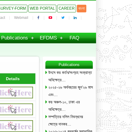
SURVEY-FORM
WEB PORTAL
CAREER
বাংলা
act
Webmail
Publications
EFDMS
FAQ
Publications
উৎসে কর কর্তন/সংগ্রহ সংক্রান্ত
Details
অধিক্ষেত্র…
২০২৫-২৬ অর্থবছরের জুন’২৬ মাস
এবং…
কর অঞ্চল-১০, ঢাকা এর
অধিক্ষেত্র…
সম্পত্তির দলিল নিবন্ধনের
ক্ষেত্রে দানকর…
২০২৩-২০২৪ করবর্ষের স্বাভাবিক