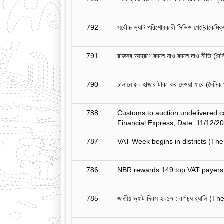
792
সর্বোচ্চ ভ্যাট পরিশোধকারী সিভিও পেট্রোকেমিক
791
রাজস্ব আহরণে বদলে যাও বদলে দাও নীতি (দৈ
790
চালানে ৫০ হাজার টাকা কর দেওয়া যাবে (দৈনি
788
Customs to auction undelivered c
Financial Express, Date: 11/12/20
787
VAT Week begins in districts (The
786
NBR rewards 149 top VAT payers 
785
জাতীয় ভ্যাট দিবস ২০১৭ : বর্ণাঢ্য র‌্যা