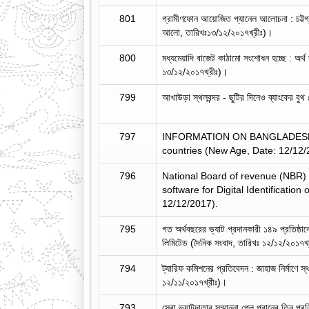
801
গ্রামীণফোন আয়োজিত প্যানেল আলোচনা : চট্টগ্র
আলো, তারিখঃ১৩/১২/২০১৭খ্রীঃ)।
800
মধ্যমেয়াদি বাজেট কাঠামো সংশোধন হচ্ছে : অর্থ 
১৩/১২/২০১৭খ্রীঃ)।
799
আখাউড়া স্থলবন্দর - ছুটির দিনেও ব্যাংকের বু
797
INFORMATION ON BANGLADESHIS 
countries (New Age, Date: 12/12/
796
National Board of revenue (NBR
software for Digital Identification
12/12/2017).
795
গত অর্থবছরের ভ্যাট প্রদানকারী ১৪৯ প্রতিষ্ঠানের
লিমিটেড (দৈনিক সংবাদ, তারিখঃ ১২/১২/২০১৭খ
794
ট্যারিফ কমিশনের প্রতিবেদন : জাহাজ নির্মাণে স
১২/১১/২০১৭খ্রীঃ)।
793
সেরা ভ্যাটদাতার সম্মাননা পেল প্রানের তিন প্র