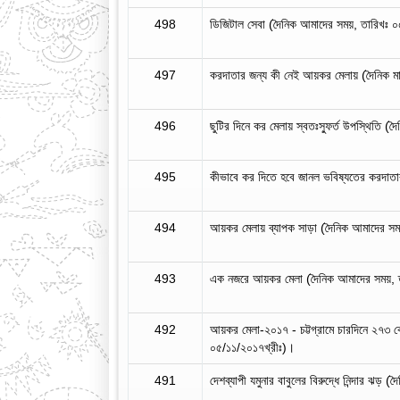
498
ডিজিটাল সেবা (দৈনিক আমাদের সময়, তারিখঃ 
497
করদাতার জন্য কী নেই আয়কর মেলায় (দৈনিক মা
496
ছুটির দিনে কর মেলায় স্বতঃস্ফুর্ত উপস্থিতি (
495
কীভাবে কর দিতে হবে জানল ভবিষ্যতের করদাত
494
আয়কর মেলায় ব্যাপক সাড়া (দৈনিক আমাদের সম
493
এক নজরে আয়কর মেলা (দৈনিক আমাদের সময়, ত
492
আয়কর মেলা-২০১৭ - চট্টগ্রামে চারদিনে ২৭৩ 
০৫/১১/২০১৭খ্রীঃ)।
491
দেশব্যাপী যমুনার বাবুলের বিরুদ্ধে নিন্দার ঝড়