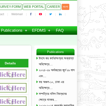
SURVEY-FORM
WEB PORTAL
CAREER
বাংলা
act
Webmail
Publications
EFDMS
FAQ
Publications
উৎসে কর কর্তন/সংগ্রহ সংক্রান্ত
Details
অধিক্ষেত্র…
২০২৫-২৬ অর্থবছরের জুন’২৬ মাস
এবং…
কর অঞ্চল-১০, ঢাকা এর
অধিক্ষেত্র…
সম্পত্তির দলিল নিবন্ধনের
ক্ষেত্রে দানকর…
২০২৩-২০২৪ করবর্ষের স্বাভাবিক