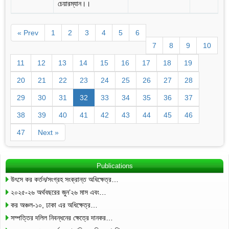
চেয়ারম্যান।।
« Prev
1
2
3
4
5
6
7
8
9
10
11
12
13
14
15
16
17
18
19
20
21
22
23
24
25
26
27
28
29
30
31
32
33
34
35
36
37
38
39
40
41
42
43
44
45
46
47
Next »
Publications
উৎসে কর কর্তন/সংগ্রহ সংক্রান্ত অধিক্ষেত্র…
২০২৫-২৬ অর্থবছরের জুন’২৬ মাস এবং…
কর অঞ্চল-১০, ঢাকা এর অধিক্ষেত্র…
সম্পত্তির দলিল নিবন্ধনের ক্ষেত্রে দানকর…