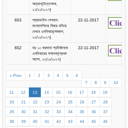
আহ্বান(ইত্তেফাক,
২২/১১/২০১৭)
653
প্যারাডাইস পেপারস:
22-11-2017
বাংলাদেশিদের বিষয়ে খতিয়ে
দেখবে এনবিআর(সমকাল,
২২/১১/২০১৭)
652
বড় ১০ করদাতা প্রতিষ্ঠানকে
22-11-2017
এনবিআরের সম্মাননা(প্রথম
আলো, ২২/১১/২০১৭)
« Prev
1
2
3
4
5
6
7
8
9
10
11
12
13
14
15
16
17
18
19
20
21
22
23
24
25
26
27
28
29
30
31
32
33
34
35
36
37
38
39
40
41
42
43
44
45
46