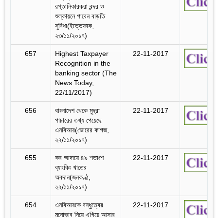
রপ্তানিকারকরা বন্দর ও
শুল্কায়নে পাবেন বাড়তি
সুবিধা(ইত্তেফাক,
২৩/১১/২০১৭)
657
Highest Taxpayer
22-11-2017
Recognition in the
banking sector (The
News Today,
22/11/2017)
656
বাংলাদেশ থেকে মুদ্রা
22-11-2017
পাচারের তথ্য পেয়েছে
এনবিআর(ভোরের কাগজ,
২২/১১/২০১৭)
655
কর আদায়ে ৪৯ শতাংশ
22-11-2017
ব্যাংকিং খাতের
অবদান(জনকণ্ঠ,
২২/১১/২০১৭)
654
এনবিআরকে বন্ধুত্বের
22-11-2017
মনোভাব নিয়ে এগিয়ে আসার