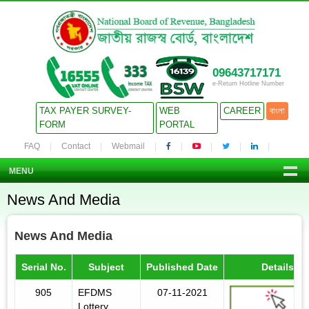
09643717171
e-Return Hotline Number
TAX PAYER SURVEY-
WEB
CAREER
বাংলা
FORM
PORTAL
FAQ
Contact
Webmail
MENU
News And Media
News And Media
Serial No.
Subject
Published Date
Details
905
EFDMS
07-11-2021
Lottery