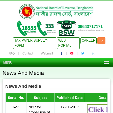
09643717171
e-Return Hotline Number
TAX PAYER SURVEY-
WEB
CAREER
বাংলা
FORM
PORTAL
FAQ
Contact
Webmail
MENU
News And Media
News And Media
Serial No.
Subject
Published Date
Details
627
NBR for
17-11-2017
proper use of