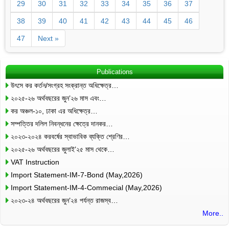
29
30
31
32
33
34
35
36
37
38
39
40
41
42
43
44
45
46
47
Next »
Publications
উৎসে কর কর্তন/সংগ্রহ সংক্রান্ত অধিক্ষেত্র…
২০২৫-২৬ অর্থবছরের জুন’২৬ মাস এবং…
কর অঞ্চল-১০, ঢাকা এর অধিক্ষেত্র…
সম্পত্তির দলিল নিবন্ধনের ক্ষেত্রে দানকর…
২০২৩-২০২৪ করবর্ষের স্বাভাবিক ব্যক্তি শ্রেণির…
২০২৫-২৬ অর্থবছরের জুলাই’২৫ মাস থেকে…
VAT Instruction
Import Statement-IM-7-Bond (May,2026)
Import Statement-IM-4-Commecial (May,2026)
২০২৩-২৪ অর্থবছরের জুন’২৪ পর্যন্ত রাজস্ব…
More..