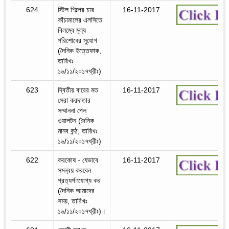
624
স্টিল শিল্পের চার
16-11-2017
কাঁচামালের এলসিতে
বিলম্বে মূল্য
পরিশোধের সুযোগ
(দৈনিক ইত্তেফাক,
তারিখঃ
১৬/১১/২০১৭খ্রীঃ)
623
দ্বিতীয় বারের মত
16-11-2017
সেরা করদাতার
সম্মাননা পেল
ওয়ালটন (দৈনিক
মানব কন্ঠ, তারিখঃ
১৬/১১/২০১৭খ্রীঃ)
622
করকোষ - যেভাবে
16-11-2017
সমন্বয় করবেন
প্রত্যর্পণযোগ্য কর
(দৈনিক আমাদের
সময়, তারিখঃ
১৬/১১/২০১৭খ্রীঃ)।