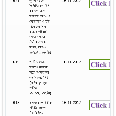
621
পূবালী ব্যাংক
16-11-2017
লিমিটেড-কে ‘শীর্ষ
করদাতা’ এবং
বিআরবি গ্রুপ-এর
চেয়ারম্যান ও তাঁর
পরিবারকে ‘কর
বাহাদুর পরিবার’
সম্মাননা প্রদান
(দৈনিক ভোরের
কাগজ, তারিখঃ
১৬/১১/২০১৭খ্রীঃ)
619
গ্রামীণফোনের
16-11-2017
বিরুদ্ধে ব্যবস্থা
নিতে বিএসইসিকে
এনবিআরের চিঠি
(দৈনিক যুগান্তর,
তারিখঃ
১৬/১১/২০১৭খ্রীঃ)
618
২ হাজার কোটি টাকা
16-11-2017
সঞ্চিতি সংরক্ষণে
বিএসইসিকে