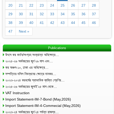
20
21
22
23
24
25
26
27
28
29
30
31
32
33
34
35
36
37
38
39
40
41
42
43
44
45
46
47
Next »
Publications
উৎসে কর কর্তন/সংগ্রহ সংক্রান্ত অধিক্ষেত্র…
২০২৫-২৬ অর্থবছরের জুন’২৬ মাস এবং…
কর অঞ্চল-১০, ঢাকা এর অধিক্ষেত্র…
সম্পত্তির দলিল নিবন্ধনের ক্ষেত্রে দানকর…
২০২৩-২০২৪ করবর্ষের স্বাভাবিক ব্যক্তি শ্রেণির…
২০২৫-২৬ অর্থবছরের জুলাই’২৫ মাস থেকে…
VAT Instruction
Import Statement-IM-7-Bond (May,2026)
Import Statement-IM-4-Commecial (May,2026)
২০২৩-২৪ অর্থবছরের জুন’২৪ পর্যন্ত রাজস্ব…