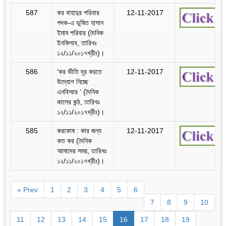
587
কর বাহাদুর পরিবার
12-11-2017
পদক-এ ভূষিত হাসান
ইমাম পরিবার (দৈনিক
ইনকিলাব, তারিখঃ
১২/১১/২০১৭খ্রীঃ)।
586
‘কর ভীতি দূর করতে
12-11-2017
উদ্যোগ নিচ্ছে
এনবিআর ‘ (দৈনিক
কালের কন্ঠ, তারিখঃ
১২/১১/২০১৭খ্রীঃ)।
585
করকোষ : কার জন্য
12-11-2017
কত কর (দৈনিক
আমাদের সময়, তারিখঃ
১২/১১/২০১৭খ্রীঃ)।
« Prev
1
2
3
4
5
6
7
8
9
10
11
12
13
14
15
16
17
18
19