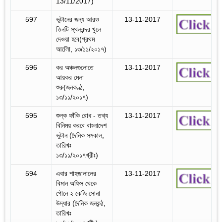
13/11/2017)
597
ভূটানের জন্য আরও
13-11-2017
তিনটি স্থলবন্দর খুলে
দেওয়া হবে(প্রথম
আলোি, ১৩/১১/২০১৭)
596
কর অঞ্চলগুলোতে
13-11-2017
আয়কর মেলা
শুরু(জনকণ্ঠ,
১৩/১১/২০১৭)
595
শুল্ক ফাঁকি রোধ - তথ্য
13-11-2017
বিনিময় করবে বাংলাদেশ
ভুটান (দৈনিক সমকাল,
তারিখঃ
১৩/১১/২০১৭খ্রীঃ)
594
এবার শাহজালালের
13-11-2017
বিমান অফিস থেকে
পৌনে ২ কেজি সোনা
উদ্ধার (দৈনিক জনকন্ঠ,
তারিখঃ