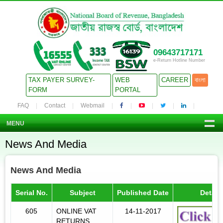
09643717171
e-Return Hotline Number
TAX PAYER SURVEY-
WEB
CAREER
বাংলা
FORM
PORTAL
FAQ
Contact
Webmail
MENU
News And Media
News And Media
Serial No.
Subject
Published Date
Detail
605
ONLINE VAT
14-11-2017
RETURNS