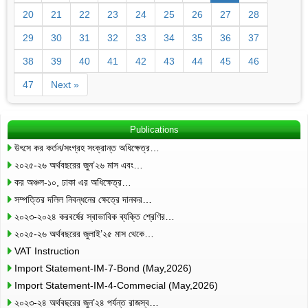
20
21
22
23
24
25
26
27
28
29
30
31
32
33
34
35
36
37
38
39
40
41
42
43
44
45
46
47
Next »
Publications
উৎসে কর কর্তন/সংগ্রহ সংক্রান্ত অধিক্ষেত্র…
২০২৫-২৬ অর্থবছরের জুন’২৬ মাস এবং…
কর অঞ্চল-১০, ঢাকা এর অধিক্ষেত্র…
সম্পত্তির দলিল নিবন্ধনের ক্ষেত্রে দানকর…
২০২৩-২০২৪ করবর্ষের স্বাভাবিক ব্যক্তি শ্রেণির…
২০২৫-২৬ অর্থবছরের জুলাই’২৫ মাস থেকে…
VAT Instruction
Import Statement-IM-7-Bond (May,2026)
Import Statement-IM-4-Commecial (May,2026)
২০২৩-২৪ অর্থবছরের জুন’২৪ পর্যন্ত রাজস্ব…