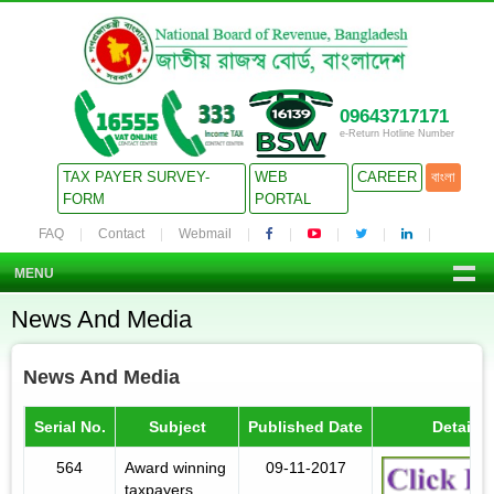
09643717171
e-Return Hotline Number
TAX PAYER SURVEY-
WEB
CAREER
বাংলা
FORM
PORTAL
FAQ
Contact
Webmail
MENU
News And Media
News And Media
Serial No.
Subject
Published Date
Details
564
Award winning
09-11-2017
taxpayers