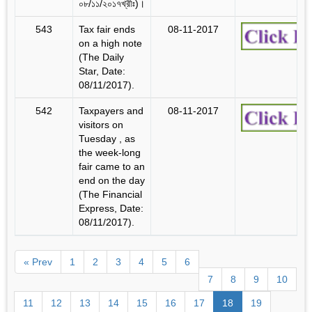
০৮/১১/২০১৭খ্রীঃ)।
543
Tax fair ends
08-11-2017
on a high note
(The Daily
Star, Date:
08/11/2017).
542
Taxpayers and
08-11-2017
visitors on
Tuesday , as
the week-long
fair came to an
end on the day
(The Financial
Express, Date:
08/11/2017).
« Prev
1
2
3
4
5
6
7
8
9
10
11
12
13
14
15
16
17
18
19