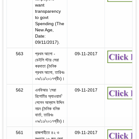
want
transparency
to govt
Spending (The
New Age,
Date:
09/11/2017).
563
প্রথম আলো -
09-11-2017
ডেইলি স্টার সেরা
করদাতা (দৈনিক
প্রথম আলো, তারিখঃ
০৯/১১/২০১৭খ্রীঃ)।
562
এনবিআর ‘সেরা
09-11-2017
রিপোর্টার অ্যাওয়ার্ড’
পেলেন আব্বাস উদ্দিন
নয়ন (দৈনিক বনিক
বার্তা, তারিখঃ
০৯/১১/২০১৭খ্রীঃ)।
561
রাজশাহীতে ৪২ ও
09-11-2017
বগুড়ায় ২৬ জন সেরা