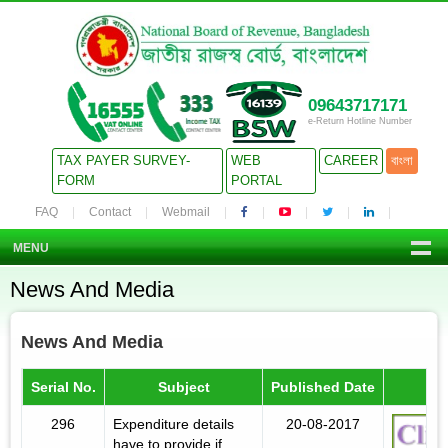
09643717171
e-Return Hotline Number
TAX PAYER SURVEY-
WEB
CAREER
বাংলা
FORM
PORTAL
FAQ
Contact
Webmail
MENU
News And Media
News And Media
Serial No.
Subject
Published Date
D
296
Expenditure details
20-08-2017
have to provide if