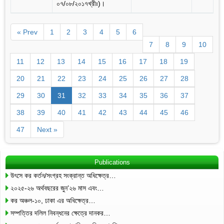
০৭/০৮/২০১৭খ্রীঃ)।
« Prev
1
2
3
4
5
6
7
8
9
10
11
12
13
14
15
16
17
18
19
20
21
22
23
24
25
26
27
28
29
30
31
32
33
34
35
36
37
38
39
40
41
42
43
44
45
46
47
Next »
Publications
উৎসে কর কর্তন/সংগ্রহ সংক্রান্ত অধিক্ষেত্র…
২০২৫-২৬ অর্থবছরের জুন’২৬ মাস এবং…
কর অঞ্চল-১০, ঢাকা এর অধিক্ষেত্র…
সম্পত্তির দলিল নিবন্ধনের ক্ষেত্রে দানকর…