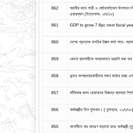
862
স্থানীয় ভাবে গাড়ী ও মোটরসাইকেল উৎপাদনে 
চেয়ারম্যান (ইত্তেফাক, ২/৪/১৮)
861
GDP to grow 7.8pc next fiscal year
860
দেশের প্রত্যেক নাগরিক ট্যাক্স কার্ড পাবে- প্
859
কোনো ব্যবসায়ীকে অন্যায়ভাবে হয়রানি করা হবে
858
বন্ডের অপব্যবহারকারীদের দমনে কঠোর হচ্ছে
857
ফাঁকিবাজ রাঘব বোয়ালদের বিরুদ্ধে ব্যবস্থা 
856
অর্থমন্ত্রীর তিন সুসংবাদ। ( যুগান্তর, ২২/৩/১৮
855
আগামীতে কর আহরণ বাড়ানো হবেঃ অর্থমন্ত্রী (য