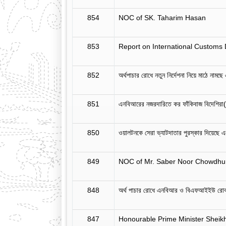
854
NOC of SK. Taharim Hasan
853
Report on International Customs
852
অর্থপাচার রোধে নতুন নির্দেশনা নিয়ে মাঠে না
851
এনবিআরের নজরদারিতে কর ফাঁকিবাজ বিদেশিরা(
850
ওয়ালটনকে সেরা ভ্যাটদাতার পুরস্কার দিয়েছ
849
NOC of Mr. Saber Noor Chowdhur
848
অর্থ পাচার রোধে এনবিআর ও বিএফআইইউ রোবব
847
Honourable Prime Minister Sheik