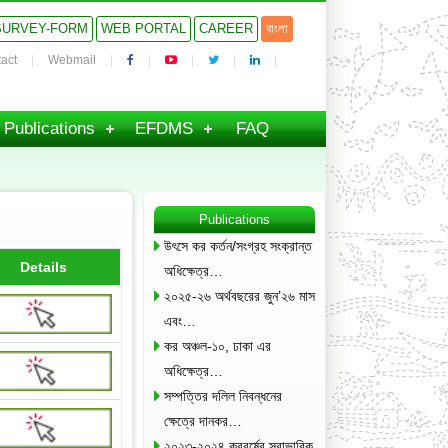
SURVEY-FORM
WEB PORTAL
CAREER
বাংলা
act
Webmail
Publications
EFDMS
FAQ
Publications
উৎসে কর কর্তন/সংগ্রহ সংক্রান্ত
Details
অধিক্ষেত্র…
২০২৫-২৬ অর্থবছরের জুন’২৬ মাস
এবং…
কর অঞ্চল-১০, ঢাকা এর
অধিক্ষেত্র…
সম্পত্তির দলিল নিবন্ধনের
ক্ষেত্রে দানকর…
২০২৩-২০২৪ করবর্ষের স্বাভাবিক