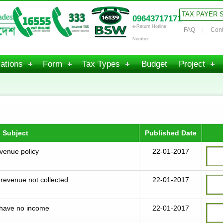
TAX PAYER 
09643717171
e-Return Hotline
FAQ
Cont
Number
ations
Form
Tax Types
Budget
Project
Subject
Published Date
evenue policy
22-01-2017
revenue not collected
22-01-2017
 have no income
22-01-2017