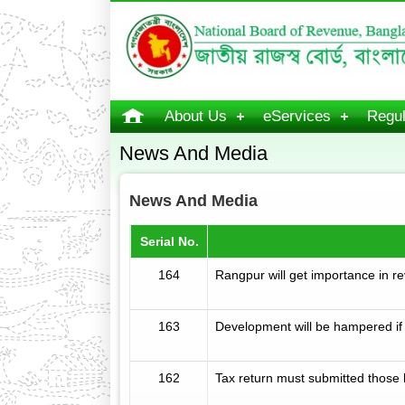
About Us
eServices
Regul
News And Media
News And Media
Serial No.
164
Rangpur will get importance in r
163
Development will be hampered if 
162
Tax return must submitted those