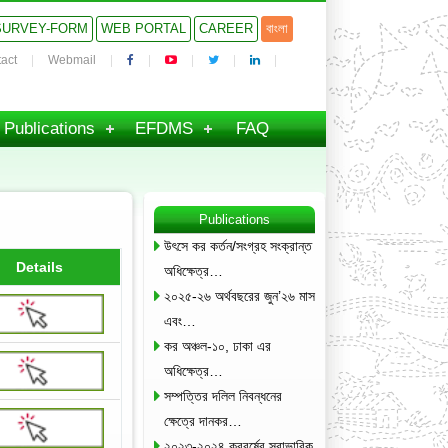
SURVEY-FORM
WEB PORTAL
CAREER
বাংলা
act
Webmail
Publications
EFDMS
FAQ
Publications
উৎসে কর কর্তন/সংগ্রহ সংক্রান্ত
Details
অধিক্ষেত্র…
২০২৫-২৬ অর্থবছরের জুন’২৬ মাস
এবং…
কর অঞ্চল-১০, ঢাকা এর
অধিক্ষেত্র…
সম্পত্তির দলিল নিবন্ধনের
ক্ষেত্রে দানকর…
২০২৩-২০২৪ করবর্ষের স্বাভাবিক